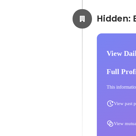
View Daik
Full Prof
This informatio
View past p
View mutua