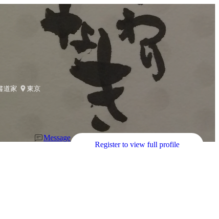
| 書道家
東京
Message
Register to view full profile