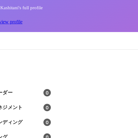
ashitani's full profile
view profile
ーダー
0
ネジメント
0
ンディング
0
ング
0