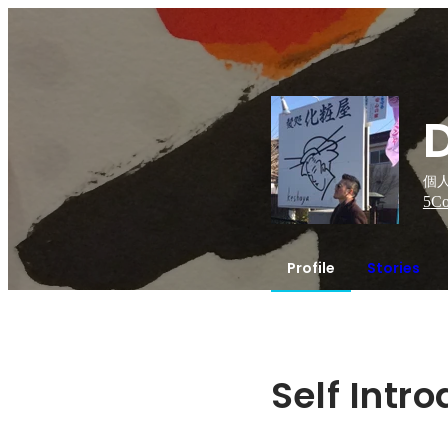
D
個人事
5
Co
Profile
Stories
Self Intr