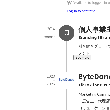
Available to logged-in u
Log in to continue
個人事業
2014
-
Present
Branding | Bra
引き続きグローバ
メント
See more
ByteDan
2023
-
2025
TikTok for Bus
Marketing Commun
・広告主、代理店
コミュニケーショ