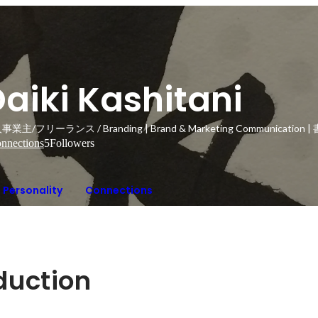
aiki Kashitani
業主/フリーランス / Branding | Brand & Marketing Communication 
nnections
5
Followers
Personality
Connections
oduction