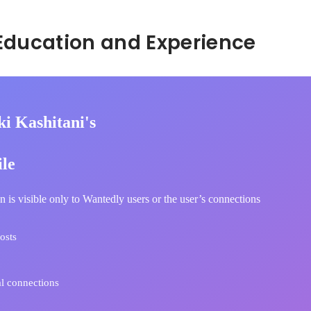
Hidden: Education and Experience	
i Kashitani's
ile
n is visible only to Wantedly users or the user’s connections
osts
l connections