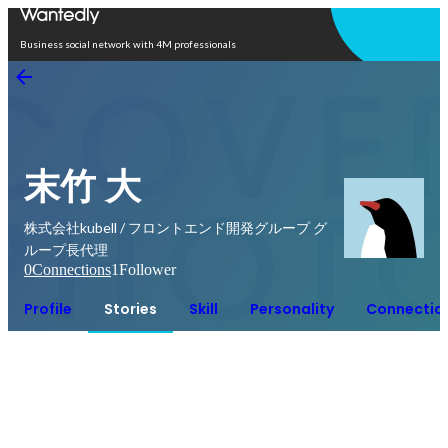
Open in app
Business social network with 4M professionals
末竹 大
株式会社kubell / フロントエンド開発グループ グ
ループ長代理
0
Connections
1
Follower
Profile
Stories
Skill
Personality
Connectio