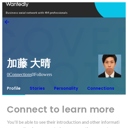
Open in app
Business social network with 4M professionals
加藤 大晴
0
Connections
0
Followers
Profile
Stories
Personality
Connections
Connect to learn more
You'll be able to see their introduction and other informati