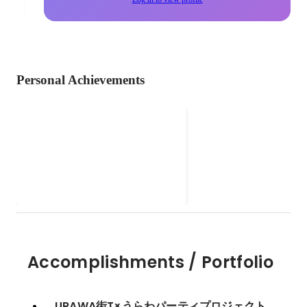
Personal Achievements
URAWA街T×うらわパーティ
プロジェクト×NACK
コロナウイルス感染拡大により、
PLANNING
フットボールは中断。我々のサッ
カーの街・浦和も大きな打撃を受
けています。そんな今だからこそ
「浦和の仲間で力を合わせよう」
と立ち上げたプロジェクトです。
Accomplishments / Portfolio
URAWA街T×うらわパーティプロジェクト