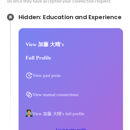
on once they have accepted your connection request.
Hidden: Education and Experience	
View 加藤 大晴's
Full Profile
View past posts
View mutual connections
View 加藤 大晴's full profile
Log in to view profile