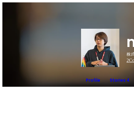
株
2
Co
Profile
Stories 4