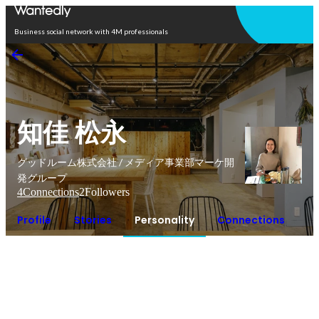
Open in app
Business social network with 4M professionals
知佳 松永
グッドルーム株式会社 / メディア事業部マーケ開
発グループ
4
Connections
2
Followers
Profile
Stories
Personality
Connections