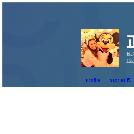
株
15
C
Profile
Stories 15