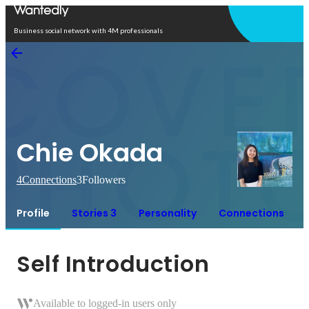
Open in app
Business social network with 4M professionals
Chie Okada
4
Connections
3
Followers
Profile
Stories 3
Personality
Connections
Self Introduction
Available to logged-in users only