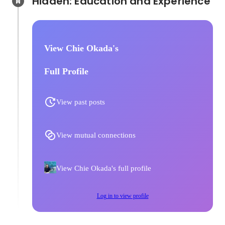
Hidden: Education and Experience	
View Chie Okada's
Full Profile
View past posts
View mutual connections
View Chie Okada's full profile
Log in to view profile