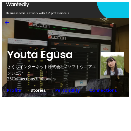
Open in app
Business social network with 4M professionals
Youta Egusa
さくらインターネット株式会社 / ソフトウエアエ
ンジニア
25
Connections
3
Followers
Profile
Stories
Personality
Connections