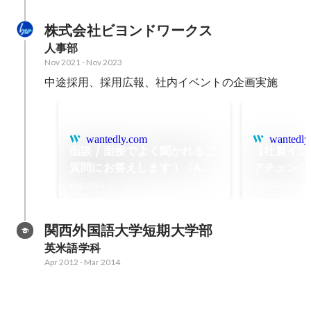
株式会社ビヨンドワークス
人事部
Nov 2021
-
Nov 2023
中途採用、採用広報、社内イベントの企画実施
wantedly.com
wantedly
面談 / 面接でよく聞かれるご
【社員イン
質問にお答えします！〈AWS
アチェンジ
認定資格〉 | 面談・面接対策
ークライフ
Aug 2023
Jul 2023
たエンジニア
ンドワーク
関西外国語大学短期大学部
介します
英米語学科
Apr 2012
-
Mar 2014