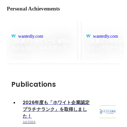
Personal Achievements
wantedly.com
wantedly.com
【社員インタビュー】成長が
【社員インタビュ
止まらない。スキルアップに
ラミングスクール
貪欲なビヨンドワークスのメ
ワークスの研修。
Jun 2023
Apr 2023
ンバーをご紹介。
比較して実際どう
Publications
2026年度も「ホワイト企業認定
プラチナランク」を取得しまし
た！
Jul 2026