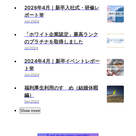
2026年4月｜新卒入社式・研修レ
ポート🌸
Jun 2026
「ホワイト企業認定」最高ランク
のプラチナを取得しました
Jul 2024
2024年4月｜新卒イベントレポー
ト🌸
Jun 2024
福利厚生利用のすゝめ（結婚休暇
編）
Sep 2023
Show more
Log in to view profile