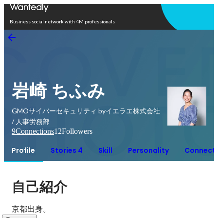
Open in app
Business social network with 4M professionals
岩崎 ちふみ
GMOサイバーセキュリティ byイエラエ株式会社
/ 人事労務部
9
Connections
12
Followers
Profile
Stories 4
Skill
Personality
Connect
自己紹介
京都出身。