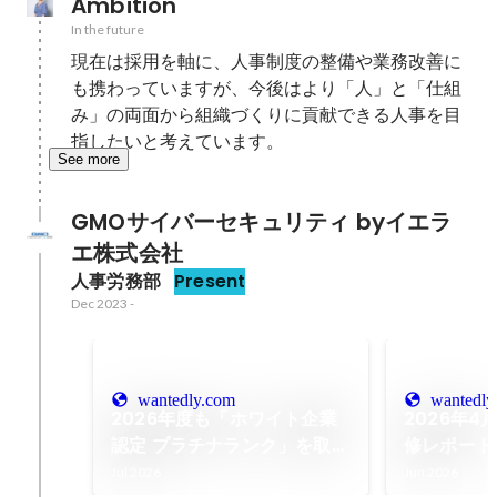
Ambition
In the future
現在は採用を軸に、人事制度の整備や業務改善に
も携わっていますが、今後はより「人」と「仕組
み」の両面から組織づくりに貢献できる人事を目
指したいと考えています。
See more
GMOサイバーセキュリティ byイエラ
エ株式会社
人事労務部
Present
Dec 2023
-
wantedly.com
wantedly
2026年度も「ホワイト企業
2026年
認定 プラチナランク」を取得
修レポート
しました！
Jul 2026
Jun 2026