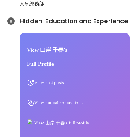
人事総務部
Hidden: Education and Experience	
View 山岸 千春's
Full Profile
View past posts
View mutual connections
View 山岸 千春's full profile