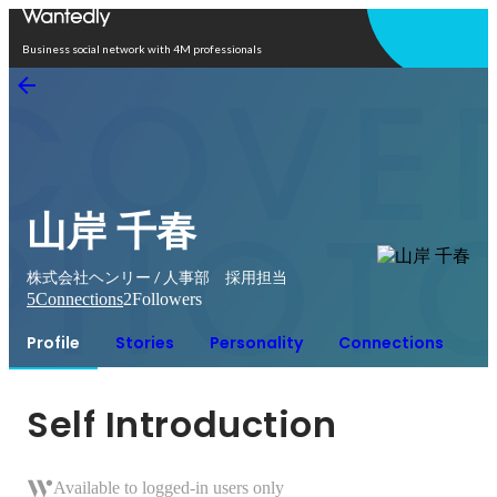
Open in app
Business social network with 4M professionals
山岸 千春
株式会社ヘンリー / 人事部 採用担当
5
Connections
2
Followers
Profile
Stories
Personality
Connections
Self Introduction
Available to logged-in users only