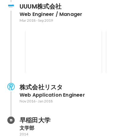
UUUM株式会社
Web Engineer / Manager
Mar 2018
-
Sep 2019
『Vue.js入門 基礎から実践ア
Rails Gir
プリケーション開発まで』レ
ビュー
株式会社リスタ
Web Application Engineer
Nov 2016
-
Jan 2018
早稲田大学
文学部
2014