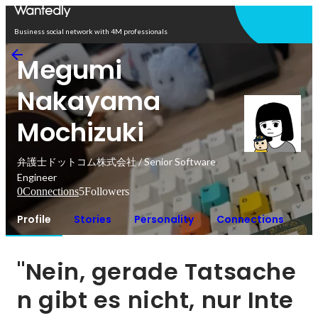
Open in app
Business social network with 4M professionals
Megumi
Nakayama
Mochizuki
弁護士ドットコム株式会社 / Senior Software
Engineer
0
Connections
5
Followers
Profile
Stories
Personality
Connections
"Nein, gerade Tatsache
n gibt es nicht, nur Inte