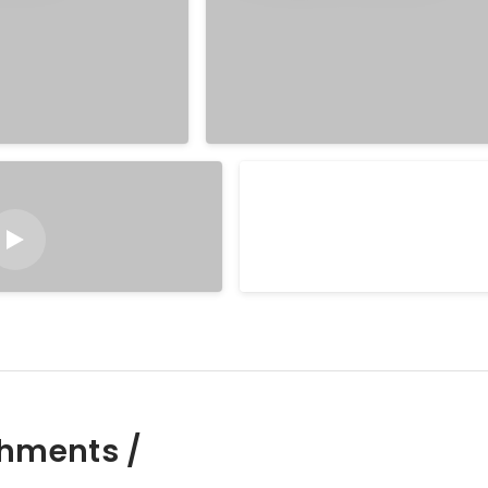
技術に関する記事の執筆
主に英語で執筆を行っています。
https://medium.com/@BumpeiSh
hments /