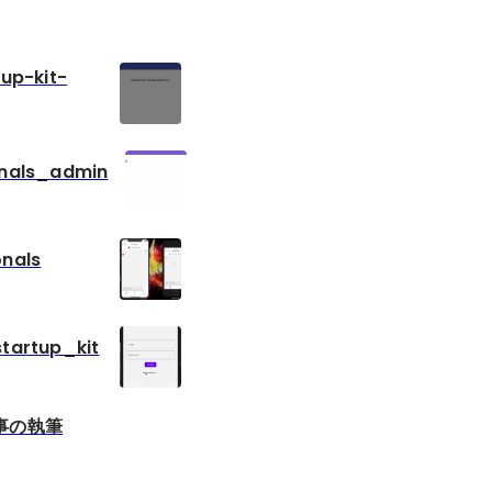
tup-kit-
onals_admin
onals
tartup_kit
事の執筆