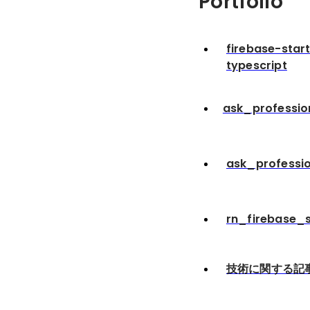
Portfolio
firebase-star
typescript
ask_professi
ask_professi
rn_firebase_s
技術に関する記