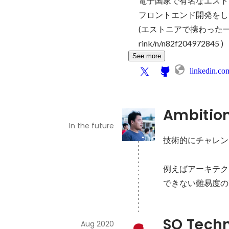
電子国家で有名なエストニ
フロントエンド開発をし
(エストニアで携わった一年半の
rink/n/n82f204972845 )
See more
linkedin.co
Ambitio
In the future
技術的にチャレン
例えばアーキテク
できない難易度の
SO Tech
Aug 2020