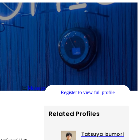
Message
Register to view full profile
Related Profiles
Tatsuya Izumori