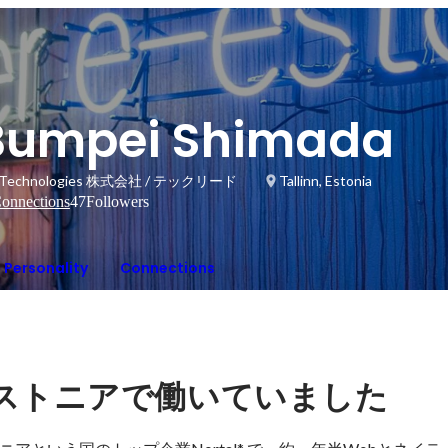
Bumpei Shimada
 Technologies 株式会社 / テックリード
Tallinn, Estonia
onnections
47
Followers
Personality
Connections
ストニアで働いていました