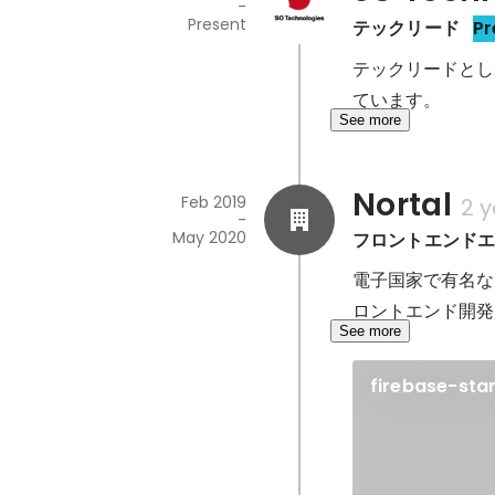
-
Present
テックリード
Pr
テックリードとし
ています。
See more
Nortal
Feb 2019
2 
-
May 2020
フロントエンド
電子国家で有名なエ
ロントエンド開発
See more
firebase-sta