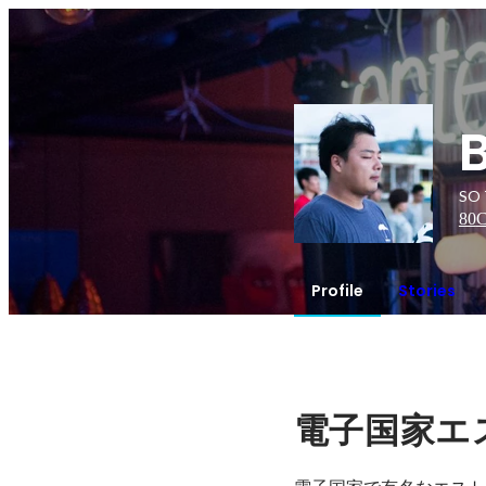
SO
80
C
Profile
Stories
電子国家エ