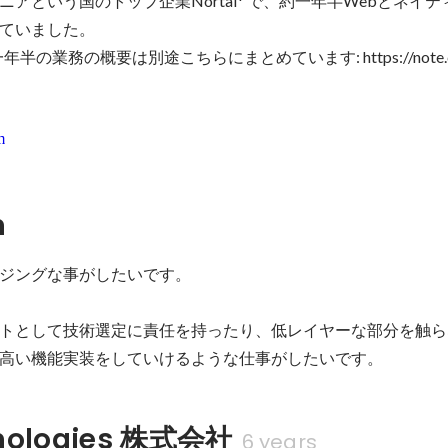
アという国のトップ企業Nortal* で、約一年半Webとネイ
ていました。

業務の概要は別途こちらにまとめています: https://note.com/
m
n
ジングな事がしたいです。

トとして技術選定に責任を持ったり、低レイヤーな部分を触ら
高い機能実装をしていけるような仕事がしたいです。
nologies 株式会社
6 years