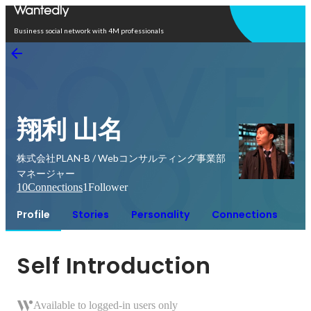
Open in app
Business social network with 4M professionals
翔利 山名
株式会社PLAN-B / Webコンサルティング事業部
マネージャー
10
Connections
1
Follower
Profile
Stories
Personality
Connections
Self Introduction
Available to logged-in users only