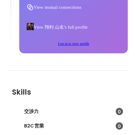
View mutual connections
View 翔利 山名's full profile
Log in to view profile
Skills
交渉力
0
B2C営業
0