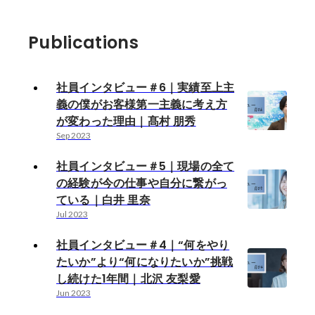
Publications
社員インタビュー＃6｜実績至上主
義の僕がお客様第一主義に考え方
が変わった理由｜髙村 朋秀
Sep 2023
社員インタビュー＃5｜現場の全て
の経験が今の仕事や自分に繋がっ
ている｜白井 里奈
Jul 2023
社員インタビュー＃4｜“何をやり
たいか”より“何になりたいか”挑戦
し続けた1年間｜北沢 友梨愛
Jun 2023