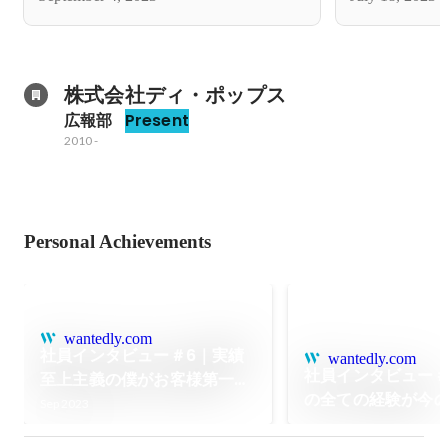
株式会社ディ・ポップス
広報部
Present
2010
-
Personal Achievements
wantedly.com
社員インタビュー＃6｜実績
wantedly.com
社員インタビュー＃
至上主義の僕がお客様第一主
の全ての経験が今
義に考え方が変わった理由｜
Sep 2023
分に繋がっている｜
髙村 朋秀