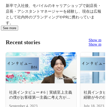
新卒で入社後、モバイルのキャリアショップで副店長・
店長・アシスタントマネージャーを経験し、現在は広報
として社内外のブランディングやPRに携わっていま
す。
See more
Show more
Recent stories
Show more
社員インタビュー＃6｜実績至上主義
社員インタビ
の僕がお客様第一主義に考え方が変
経験が今の仕
わった理由｜髙村 朋秀
る｜白井 里
September 4, 2023
July 18, 2023