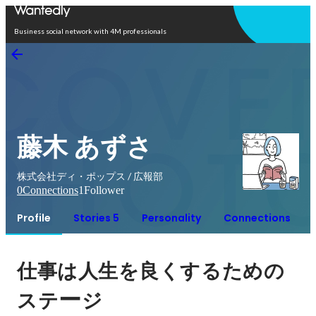
Open in app
Business social network with 4M professionals
藤木 あずさ
株式会社ディ・ポップス / 広報部
0
Connections
1
Follower
Profile
Stories 5
Personality
Connections
仕事は人生を良くするための
ー
ステ
ジ