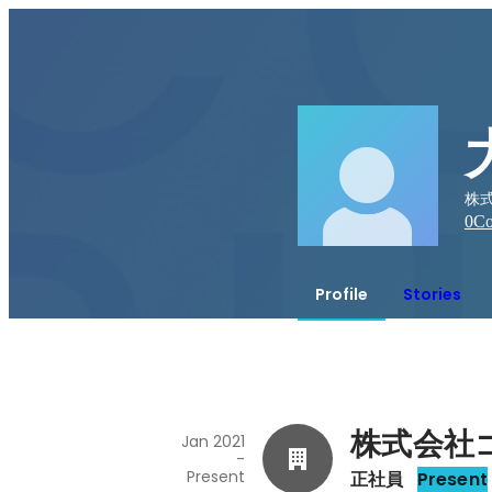
株
0
Co
Profile
Stories
株式会社
Jan 2021
-
Present
正社員
Present