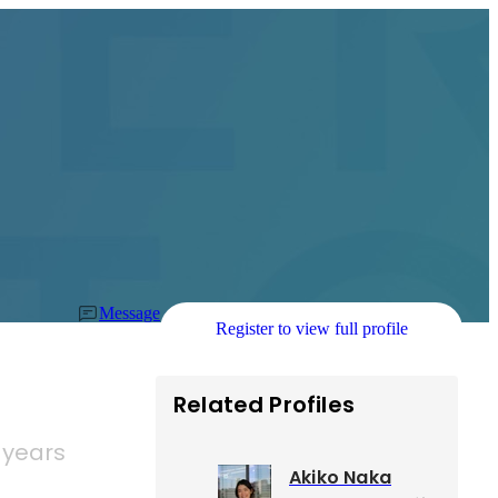
Message
Register to view full profile
Related Profiles
 years
Akiko Naka