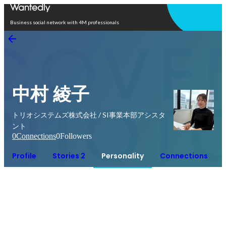
Open in app
Business social network with 4M professionals
中村 綾子
トリオシステムズ株式会社 / SI事業本部アシスタ
ント
0
Connections
0
Followers
Profile
Stories 2
Personality
Connections