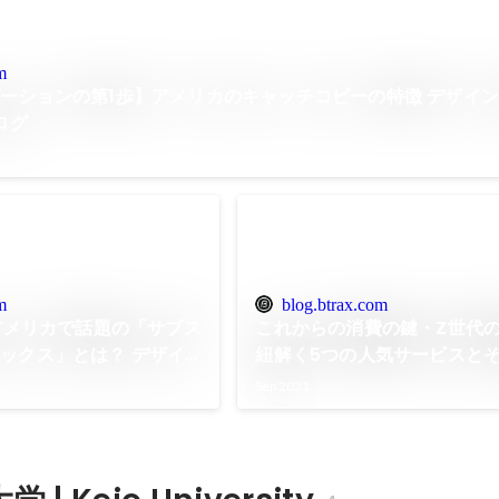
m
ーションの第1歩】アメリカのキャッチコピーの特徴 デザイン
ログ
m
blog.btrax.com
 アメリカで話題の「サブス
これからの消費の鍵・Z世代
ックス」とは？ デザイ
紐解く5つの人気サービスとそ
ックス: ブログ
ザイン会社 ビートラックス: 
Sep 2021