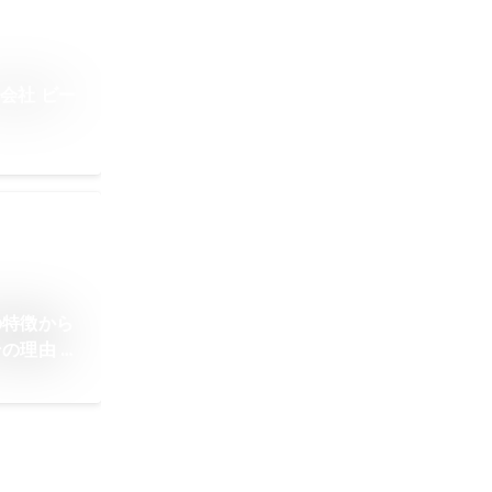
会社 ビー
の特徴から
の理由 デ
ブログ