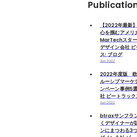
Publicatio
【2022年最新
心を掴むアメリ
MarTechスタ
デザイン会社 
ス: ブログ
Jun 2022
2022年度版 
ルーシブマーケ
ンペーン事例5選
社 ビートラック
Jun 2022
btraxサンフ
くデザイナーが
ンにまつわる3つ