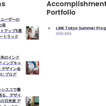
ns
Accomplishment
Portfolio
】ユーザーの
カ発
LINK Tokyo Summer Pro
ートアップ5選
2019
-
2021
ビートラック
欧米のインク
ティングキャ
 デザイン会
ス: ブログ
ランシスコで働
語る、デザイ
の日米差 デ