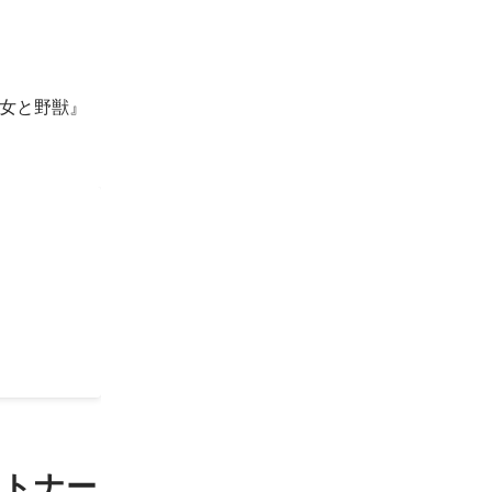
女と野獣』
日本でプロ
ートナー