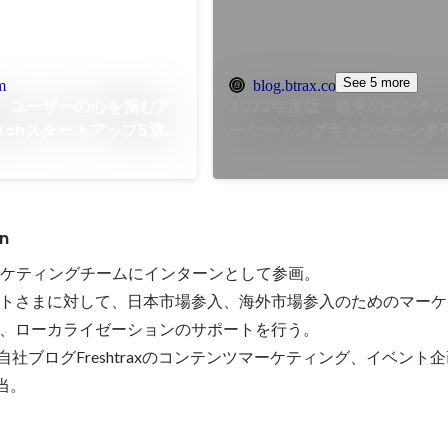
See 5 more
m
blog.btrax.com
新】ユーザーの心を掴むア
2022年度版 欧米のインク
echスタートアップ5選
ーケティングキャンペーン事例
ビートラックス: ブログ
イン会社 ビートラックス: ブ
Jun 2022
n 
nのマーケティングチームにインターンとして参画。

トさまに対して、日本市場参入、海外市場参入のためのマーケ
、ローカライゼーションのサポートを行う。

自社ブログFreshtraxのコンテンツマーケティング、イベント
当。