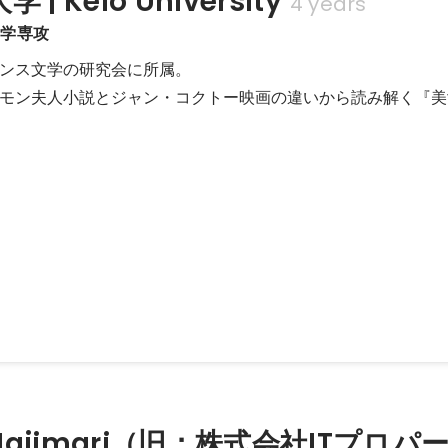
| Keio University
4 years
文学専攻
ンス文学の研究会に所属。

モン夫人小説とジャン・コクトー映画の違いから読み解く『美
Summer Program
ッシュコロンビア大学から毎年夏に10名程度の留学生を募集し、1週間
る学生と共に日本文化を体験してもらうプログラムです。
ajimari（旧：株式会社ITプロパ