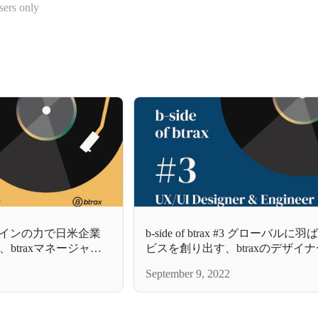
sers only
 #4 デザインの力で日米企業
b-side of btrax #3 グローバル
btraxマネージャー
ビスを創り出す、btraxのデザイ
ジニアの素顔とは
September 9, 2022