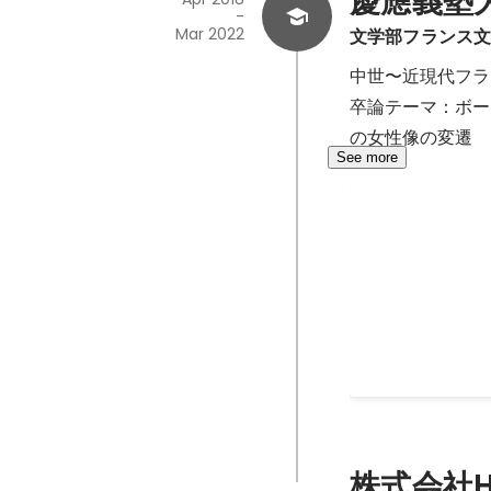
慶應義塾大学 
-
Mar 2022
文学部フランス
中世〜近現代フラ
卒論テーマ：ボー
の女性像の変遷
See more
LINK Tokyo 
カナダのブリティ
ジェクトを運営す
2019
-
2021
株式会社H