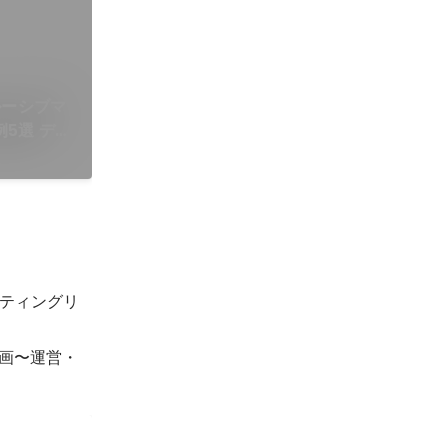
ルーシブマ
5選 デザ
ログ
ティングリ
企画〜運営・