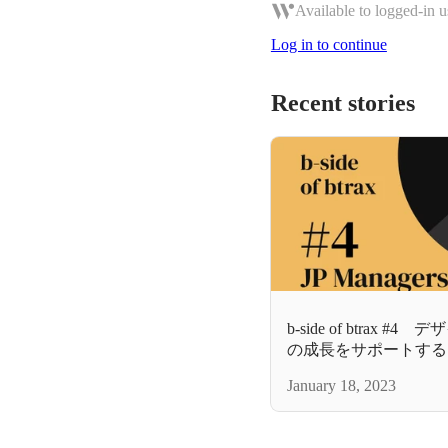
Available to logged-in u
Log in to continue
Recent stories
b-side of btrax
の成長をサポートする、
の素顔とは
January 18, 2023