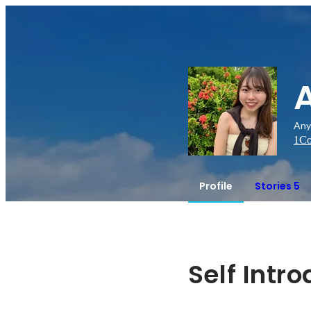
Any
1
Co
Profile
Stories 5
Self Intr