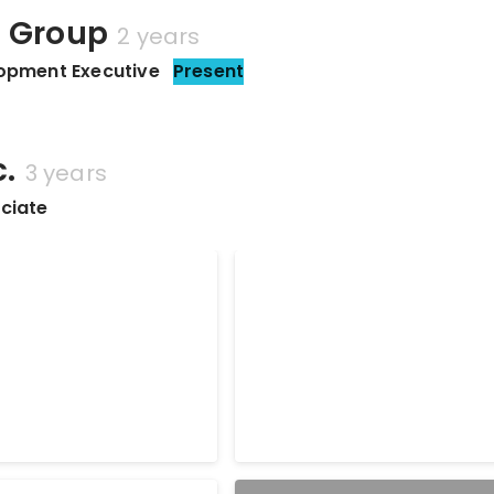
 Group
2 years
opment Executive
Present
c.
3 years
ciate
Leader of the Year
2022 Q3 Culture Leader
Sep 2022