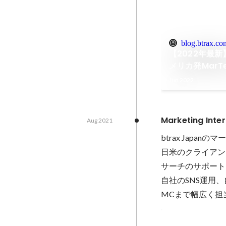
blog.btrax.co
【2022年最
メリカ発MarT
デザイン会社 
Jun 2022
Marketing Inter
Aug 2021
btrax Japa
日米のクライアン
サーチのサポート
自社のSNS運用、
MCまで幅広く担