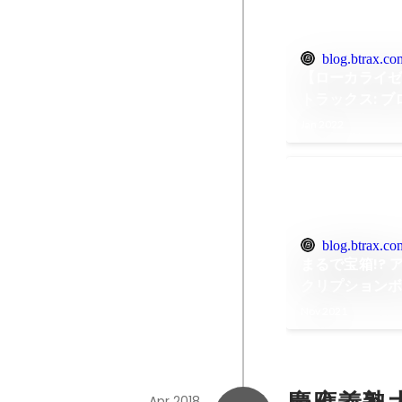
blog.btrax.co
【ローカライゼ
トラックス: ブ
Jan 2022
blog.btrax.co
まるで宝箱!?
クリプションボ
ン会社 ビートラ
Nov 2021
Apr 2018