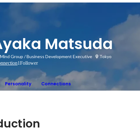
Ayaka Matsuda
Mind Group / Business Development Executive
Tokyo
nnection
1
Follower
Personality
Connections
oduction