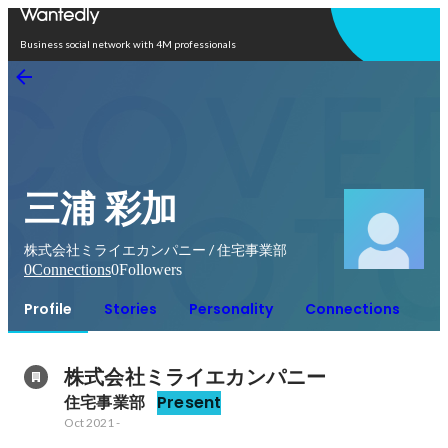
Open in app
Business social network with 4M professionals
三浦 彩加
株式会社ミライエカンパニー / 住宅事業部
0
Connections
0
Followers
Profile
Stories
Personality
Connections
株式会社ミライエカンパニー
住宅事業部
Present
Oct 2021
-