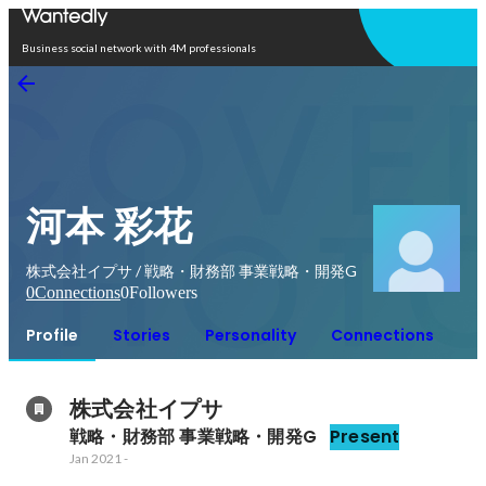
Open in app
Business social network with 4M professionals
河本 彩花
株式会社イプサ / 戦略・財務部 事業戦略・開発G
0
Connections
0
Followers
Profile
Stories
Personality
Connections
株式会社イプサ
戦略・財務部 事業戦略・開発G
Present
Jan 2021
-