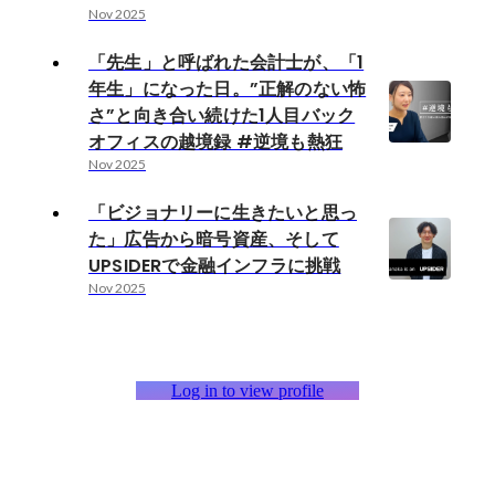
Nov 2025
「先生」と呼ばれた会計士が、「1
年生」になった日。”正解のない怖
さ”と向き合い続けた1人目バック
オフィスの越境録 #逆境も熱狂
Nov 2025
「ビジョナリーに生きたいと思っ
た」広告から暗号資産、そして
UPSIDERで金融インフラに挑戦
Nov 2025
Log in to view profile