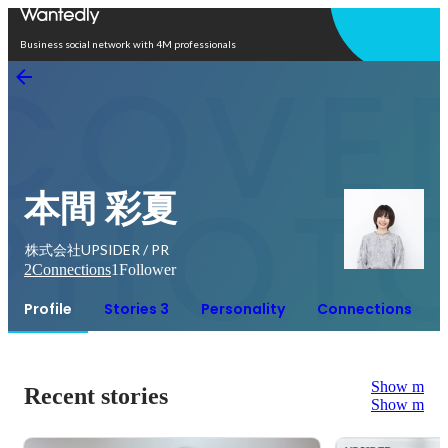
Open in app
Business social network with 4M professionals
本間 彩夏
株式会社UPSIDER / PR
2
Connections
1
Follower
Profile
Stories 3
Personality
Connections
Show more
Recent stories
Show more