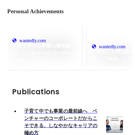
Personal Achievements
wantedly.com
子育て中でも事業の最前線
wantedly.com
「先生」と呼ばれ
へ ベンチャーのコーポレー
が、「1年生」にな
トだからこそできる、しなや
Nov 2025
日。”正解のない怖
かなキャリアの極め方
合い続けた1人目バ
ィスの越境録 #逆
Publications
子育て中でも事業の最前線へ ベ
ンチャーのコーポレートだからこ
そできる、しなやかなキャリアの
極め方