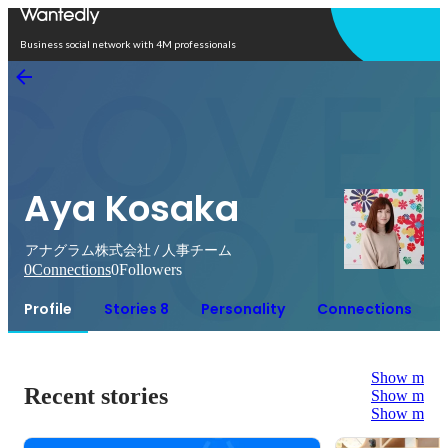
Open in app
Business social network with 4M professionals
Aya Kosaka
アナグラム株式会社 / 人事チーム
0
Connections
0
Followers
Profile
Stories 8
Personality
Connections
Show more
Recent stories
Show more
Show more