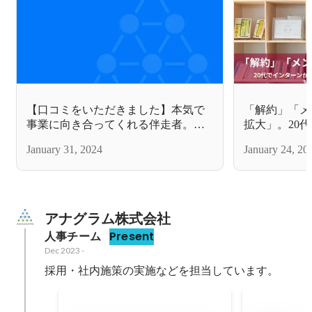
【口コミをいただきました】本気で
「解約」「メ
事業に向き合ってくれる伴走者。気
拡大」。20
軽な相談にも全力フィードバック
ージャーのキ
January 31, 2024
January 24, 20
つの経験から
アナグラム株式会社
人事チーム
Present
Dec 2023
-
採用・社内施策の実施などを担当しています。