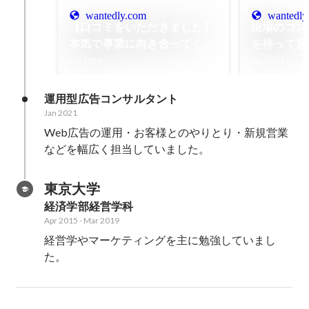
wantedly.com
wantedly
【口コミをいただきました】
現場のコン
本気で事業に向き合ってくれ
を持って意
る伴走者。気軽な相談にも全
組織と仕組
Jan 2024
Jan 2024
力フィードバック
運用型広告コンサルタント
Jan 2021
Web広告の運用・お客様とのやりとり・新規営業
などを幅広く担当していました。
東京大学
経済学部経営学科
Apr 2015
-
Mar 2019
経営学やマーケティングを主に勉強していまし
た。