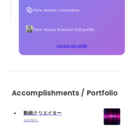
View mutual connections
View Atsuya Kimura's full profile
Log in to view profile
Accomplishments / Portfolio
動画クリエイター
Jul 2023
-