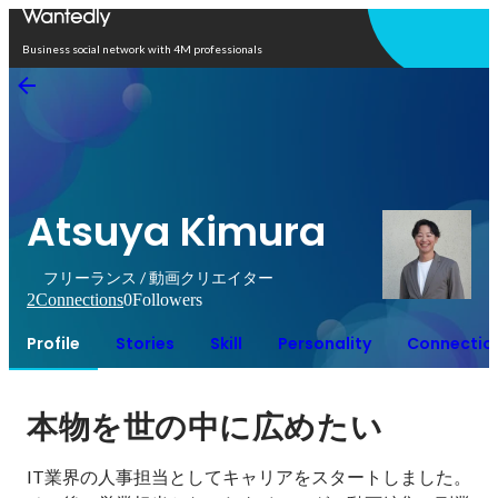
Open in app
Business social network with 4M professionals
Atsuya Kimura
フリーランス / 動画クリエイター
2
Connections
0
Followers
Profile
Stories
Skill
Personality
Connectio
本物を世の中に広めたい
IT業界の人事担当としてキャリアをスタートしました。
