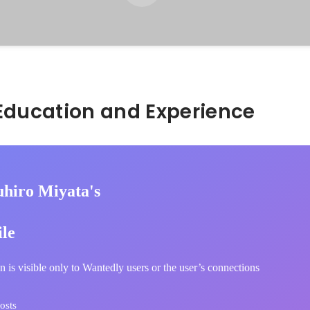
Hidden: Education and Experience	
uhiro Miyata's
ile
n is visible only to Wantedly users or the user’s connections
osts