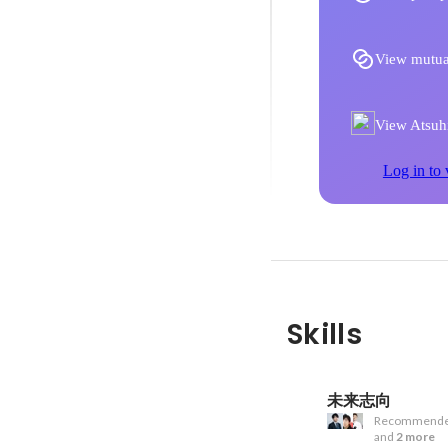
View mutua
View Atsuhi
Log in to 
Skills
未来志向
Recommende
and
2 more