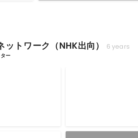
部
ネットワーク（NHK出向）
6 years
クター
回受賞（2016年9月〜12
社内月間MVP