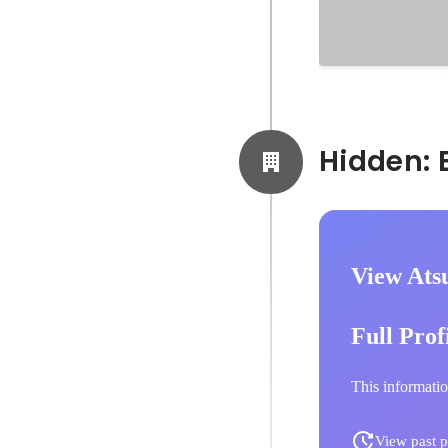
View Ats
Full Prof
This informatio
View past p