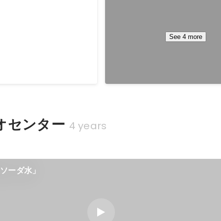
賞
2015放送部長賞
See 4 more
オセンター
4 years
京ソーダ水」