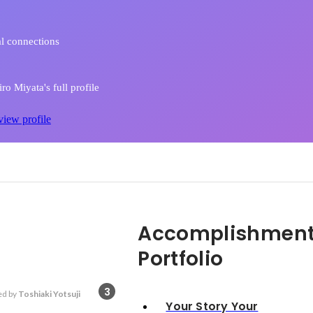
l connections
ro Miyata's full profile
view profile
Accomplishment
Portfolio
3
d by
Toshiaki Yotsuji
Your Story Your