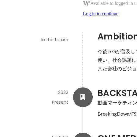
Available to logged-in u
Log in to continue
Ambitio
In the future
今後５Gが普及し
使い、社会課題に
また会社のビジョ
BACKST
2022
-
Present
動画マーケティ
BreakingDown