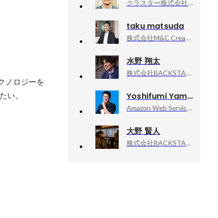
クラスター株式会社, 採用チーム/シニアリクルーター
taku matsuda
株式会社M&C Creation, CHRO
水野 翔太
株式会社BACKSTAGE, 事業責任者
クノロジーを
たい。

Yoshifumi Yamaguchi
Amazon Web Services, Inc., Senior Developer Advocate
大野 賢人
株式会社BACKSTAGE, エンタメ事業本部 エンタメ企画グループ