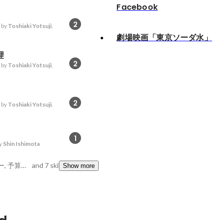
Facebook
2
 by
Toshiaki Yotsuji
,
劇場映画「東京ソーダ水」
理
2
 by
Toshiaki Yotsuji
,
2
 by
Toshiaki Yotsuji
,
1
y
Shin Ishimota
学習欲, プロデューサー, 予算管理
and 7 skills
Show more