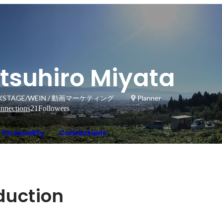
tsuhiro Miyata
KSTAGE/WEIN / 動画マーケティング
Planner
nnections
21
Followers
Personality
Connections
oduction