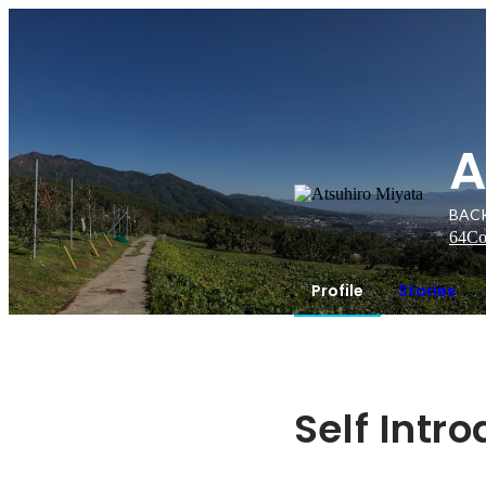
A
BAC
64
Co
Profile
Stories
Self Intr