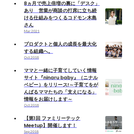
8ヵ月で売上倍増の裏に「デスク」
あり 営業が商談の打席に立ち続
ける仕組みをつくるコドモン木島
さん
Mar 2021
プロダクトと個人の成長を最大化
する組織へ。
Oct 2018
ママと一緒に子育てしていく情報
サイト『ninaru baby』（ニナル
ベビー）をリリース!～子育てをが
んばるママたちの「支えになる」
情報をお届けします～
Oct 2018
【第1回 ファミリーテック
Meetup】開催します！
Sep 2018