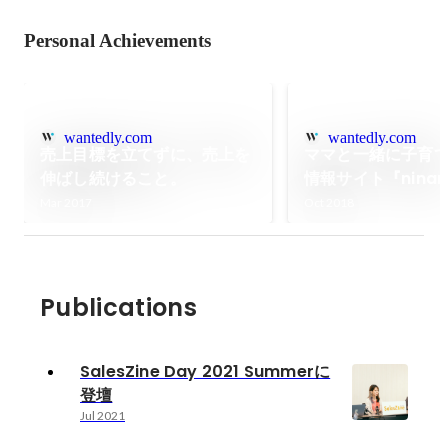
Personal Achievements
wantedly.com
wantedly.com
売上目標を立てずに、売上を
ママと一緒に子育
伸ばし続けること。
情報サイト『ninaru
（ニナルベビー）を
Mar 2017
Oct 2018
～子育てをがんば
の「支えになる」
けします～
Publications
SalesZine Day 2021 Summerに
登壇
Jul 2021