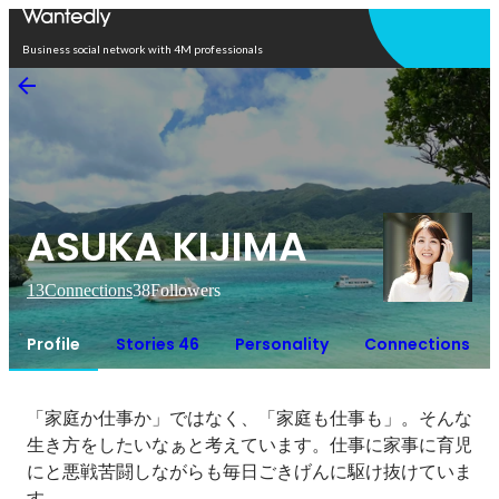
Open in app
Business social network with 4M professionals
ASUKA KIJIMA
13
Connections
38
Followers
Profile
Stories 46
Personality
Connections
「家庭か仕事か」ではなく、「家庭も仕事も」。そんな
生き方をしたいなぁと考えています。仕事に家事に育児
にと悪戦苦闘しながらも毎日ごきげんに駆け抜けていま
す。