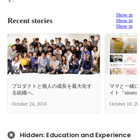
Show more
Recent stories
Show more
Show more
プロダクトと個人の成長を最大化す
ママと一緒に
る組織へ。
イト『ninar
をリリース!
October 24, 2018
October 10, 20
たちの「支え
します～
Hidden: Education and Experience	