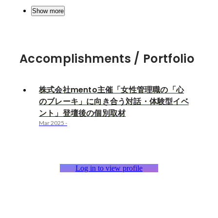
Show more
Accomplishments / Portfolio
株式会社mento主催「女性管理職の「心
のブレーキ」に向き合う対話・体験型イベ
ント」登壇後の個別取材
Mar 2025
-
Log in to view profile