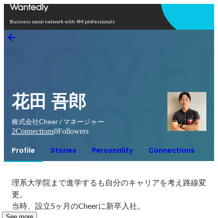
Open in app
Business social network with 4M professionals
花田 吾郎
株式会社Cheer / マネージャー
2
Connections
0
Followers
Profile
Stories
Personality
Connections
理系大学院まで進学するも自分のキャリアを考え路線変
更。

当時、設立5ヶ月のCheerに新卒入社。
See more