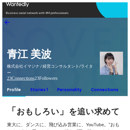
Open in app
Business social network with 4M professionals
青江 美波
株式会社イマジナ / 経営コンサルタント/ライタ
ー
23
Connections
23
Followers
Profile
Stories 1
Personality
Connections
「
」
おもしろい
を追い求めて
東大に、ダンスに、飛び込み営業に、YouTube。”おも