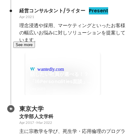
経営コンサルタント/ライター
Present
Apr 2021
理念浸透や採用、マーケティングといったお客様
の幅広いお悩みに対しソリューションを提案して
います。
See more
wantedly.com
話したい社員が選べる！？
「16Personalities面談」始
めます！！
Dec 2023
東京大学
文学部人文学科
Apr 2017
-
Mar 2022
主に宗教学を学び、死生学・応用倫理のプログラ