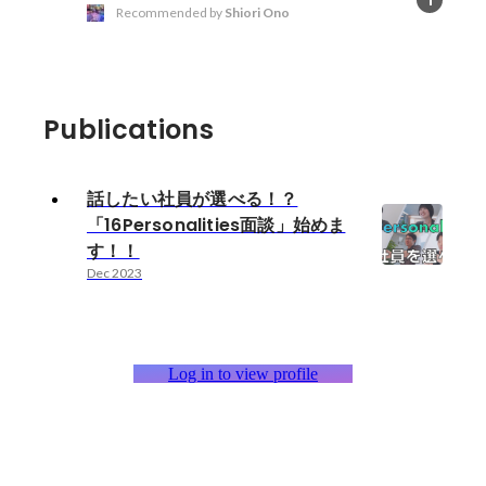
1
Recommended by
Shiori Ono
Publications
話したい社員が選べる！？
「16Personalities面談」始めま
す！！
Dec 2023
Log in to view profile