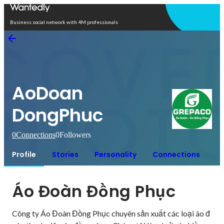
Open in app
Business social network with 4M professionals
AoDoan
DongPhuc
0
Connections
0
Followers
Profile
Stories
Personality
Connections
Áo Đoàn Đồng Phục
Công ty Áo Đoàn Đồng Phục chuyên sản xuất các loại áo đ