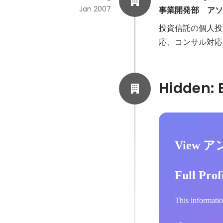
-
Jan 2007
事業開発部　ア
投資信託の個人投
応、コンサル対応
View ア
Full Prof
This informatio