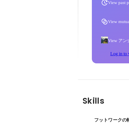
View past p
View mutua
View アンナ 
Log in to 
Skills
フットワークの