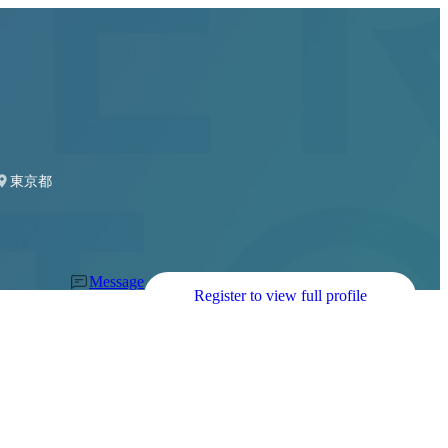
東京都
Message
Register to view full profile