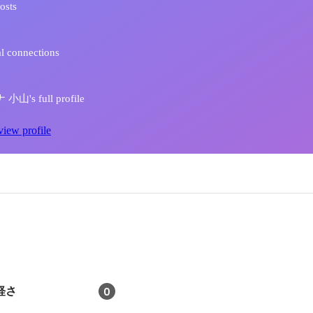
osts
l connections
小山's full profile
view profile
軽さ
0