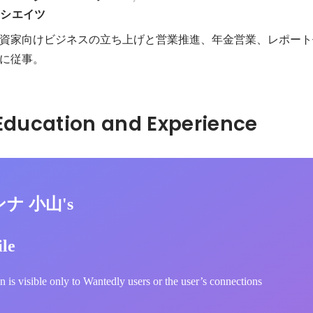
ソシエイツ
資家向けビジネスの立ち上げと営業推進、年金営業、レポート作
に従事。
Hidden: Education and Experience	
ンナ 小山's
ile
n is visible only to Wantedly users or the user’s connections