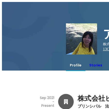
株式
13
C
Profile
Stories
株式会社
Sep 2021
-
Present
プリンシパル　法