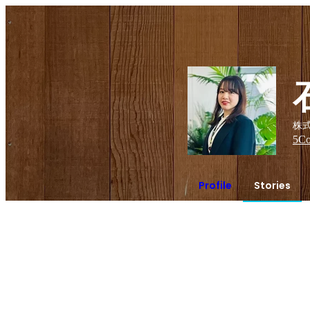
株
5
Co
Profile
Stories