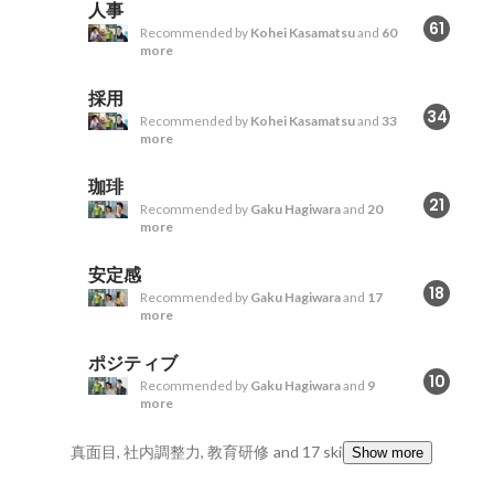
人事
61
Recommended by
Kohei Kasamatsu
and
60
more
採用
34
Recommended by
Kohei Kasamatsu
and
33
more
珈琲
21
Recommended by
Gaku Hagiwara
and
20
more
安定感
18
Recommended by
Gaku Hagiwara
and
17
more
ポジティブ
10
Recommended by
Gaku Hagiwara
and
9
more
真面目, 社内調整力, 教育研修
and 17 skills
Show more