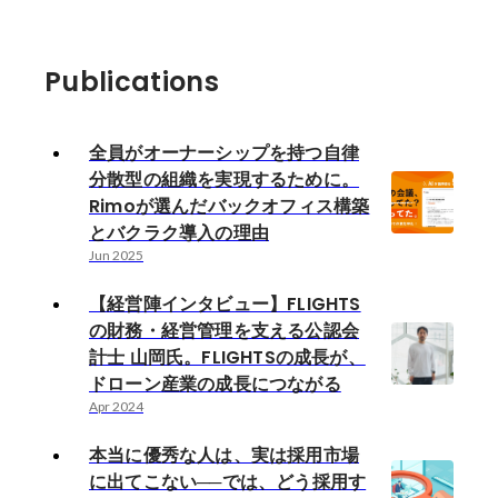
Publications
全員がオーナーシップを持つ自律
分散型の組織を実現するために。
Rimoが選んだバックオフィス構築
とバクラク導入の理由
Jun 2025
【経営陣インタビュー】FLIGHTS
の財務・経営管理を支える公認会
計士 山岡氏。FLIGHTSの成長が、
ドローン産業の成長につながる
Apr 2024
本当に優秀な人は、実は採用市場
に出てこない──では、どう採用す