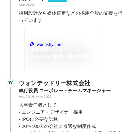
Mar 2023
-
採用設計から媒体選定などの採用全般の支援を行
っています
wantedly.com
【経営陣インタビュー】
FLIGHTSの財務・経営管理を
支える公認会計士 山岡氏。
Apr 2024
FLIGHTSの成長が、ドローン
産業の成長につながる
ウォンテッドリー株式会社
執行役員 コーポレートチームマネージャー
Aug 2014
-
May 2023
人事責任者として

- エンジニア・デザイナー採用

- IPOに必要な労務

- 20〜100人の会社に最適な制度作成
