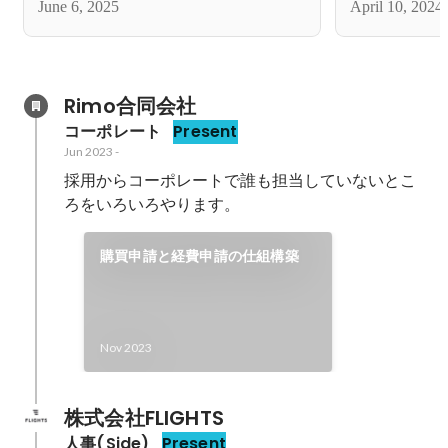
June 6, 2025
April 10, 2024
ン産業の成長
Rimo合同会社
コーポレート
Present
Jun 2023
-
採用からコーポレートで誰も担当していないとこ
ろをいろいろやります。
購買申請と経費申請の仕組構築
Nov 2023
株式会社FLIGHTS
人事(Side)
Present