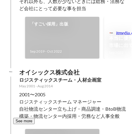
それ以外も、人数が少ないときには総務・法務な
ど会社にとって必要な事を担当
「すごい採用」出版
itmedia.c
本当に優秀
市場に出て
Sep 2019
-
Oct 2022
どう採用す
Sep 2022
オイシックス株式会社
ロジスティックスチーム・人材企画室
May 2001
-
Aug 2014
2001〜2005

ロジスティックスチーム マネージャー

自社物流センター立ち上げ・商品調達・BtoB物流
構築・物流センター内採用・労務など人事全般
See more