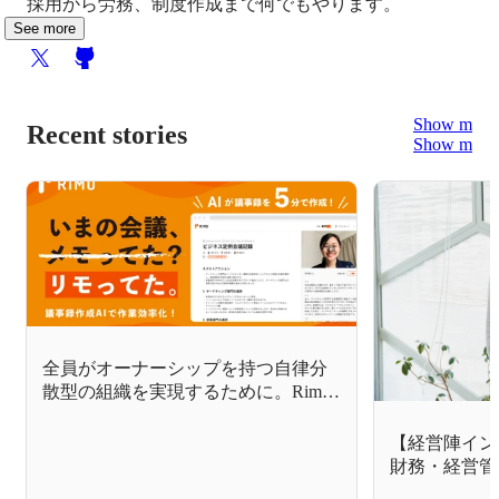
採用から労務、制度作成まで何でもやります。
See more
Show more
Recent stories
Show more
全員がオーナーシップを持つ自律分
散型の組織を実現するために。Rimo
が選んだバックオフィス構築とバク
ラク導入の理由
【経営陣インタ
財務・経営管
山岡氏。FLI