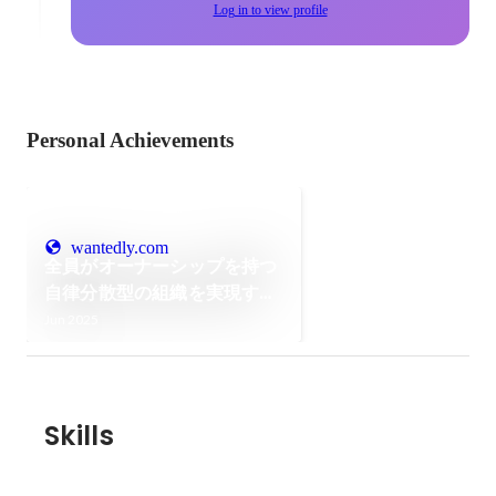
Log in to view profile
Personal Achievements
wantedly.com
全員がオーナーシップを持つ
自律分散型の組織を実現する
ために。Rimoが選んだバッ
Jun 2025
クオフィス構築とバクラク導
入の理由
Skills