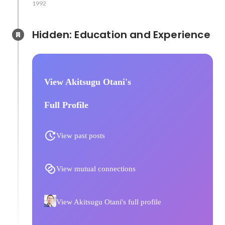
1992
Hidden: Education and Experience	
View Akitsugu Otani's
Full Profile
View past posts
View mutual connections
View Akitsugu Otani's full profile