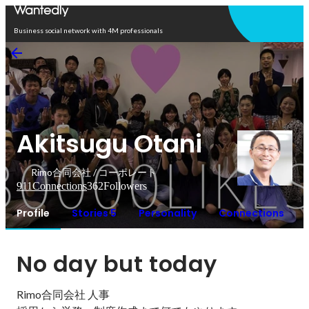
Open in app
Business social network with 4M professionals
Akitsugu Otani
Rimo合同会社 / コーポレート
911
Connections
362
Followers
Profile
Stories 5
Personality
Connections
No day but today
Rimo合同会社 人事
