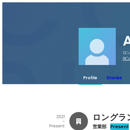
ロン
0
Co
Profile
Stories
ロングラ
2021
-
Present
営業部
Present