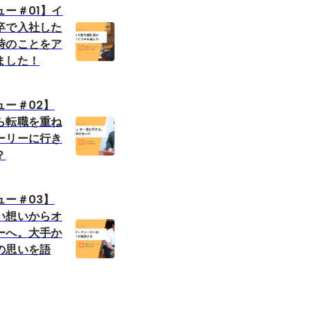
ー＃01】イ
卒で入社した
時のことをア
ました！
ュー＃02】
ら転職を重ね
ーリーに行き
？
ュー＃03】
い想いからオ
ーへ。大手か
の思いを語