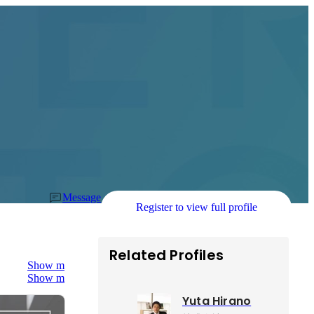
Message
Register to view full profile
Related Profiles
Show more
Show more
Yuta Hirano