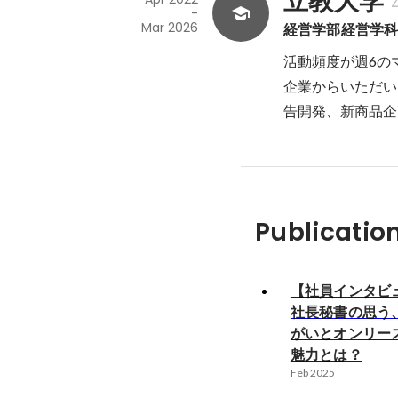
立教大学
-
Mar 2026
経営学部経営学
活動頻度が週6の
企業からいただい
告開発、新商品企
Publicatio
【社員インタビ
社長秘書の思う
がいとオンリー
魅力とは？
Feb 2025