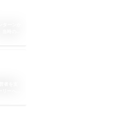
ンターンか
、当時のこ
！
営者を支
ーリーへ。
を語る。