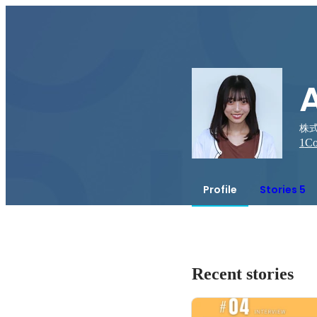
株式
1
Co
Profile
Stories 5
Recent stories