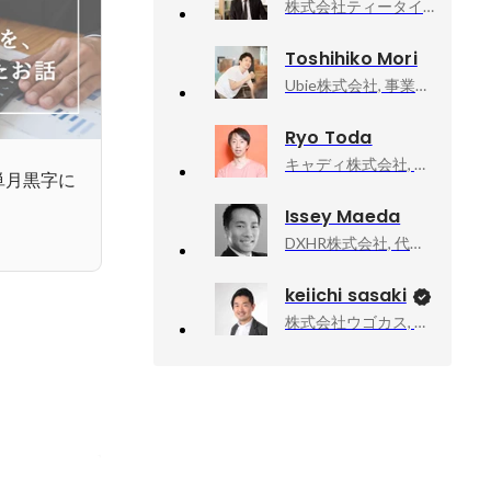
株式会社ティータイム, 代表取締役社長
Toshihiko Mori
Ubie株式会社, 事業開発/BizDev・採用
Ryo Toda
キャディ株式会社, マーケティング/価値創造リーダー
単月黒字に
Issey Maeda
DXHR株式会社, 代表取締役
keiichi sasaki
株式会社ウゴカス, 代表取締役