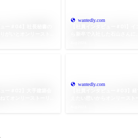
wantedly.com
ュー＃04】社長秘書の
【社員インタビュー＃01】イ
やりがいとオンリーストー
ら新卒で入社した石山さんに
は？
とをアレコレ聞いてみました
Aug 2024
wantedly.com
ュー＃02】大手建築会
【社員インタビュー＃03】経
重ねてオンリーストーリー
えたい想いからオンリースト
ワケとは？
大手からの転身、現在の思い
Aug 2024