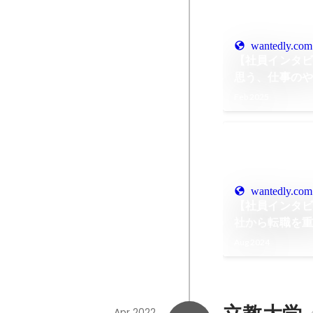
wantedly.com
【社員インタビ
思う、仕事の
リーの魅力と
Feb 2025
wantedly.com
【社員インタビ
社から転職を
に行きついた
Aug 2024
Apr 2022