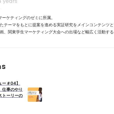
4 years
科
マーケティングのゼミに所属。

たテーマをもとに提案を進める実証研究をメインコンテンツと
画、関東学生マーケティング大会への出場など幅広く活動する
ns
ュー＃04】
、仕事のやり
ストーリーの