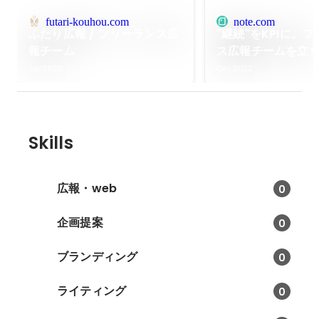
futari-kouhou.com
note.com
ふたり広報 / フリーランス広
"継続"をKPIに。
報チーム
ス広報チームを立ち
年間の振り返り｜
Jan 2020
Dec 2022
｜note
Skills
広報・web
0
企画提案
0
ブランディング
0
ライティング
0