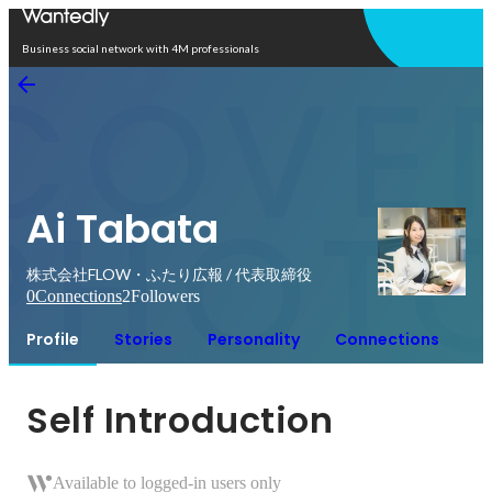
Open in app
Business social network with 4M professionals
Ai Tabata
株式会社FLOW・ふたり広報 / 代表取締役
0
Connections
2
Followers
Profile
Stories
Personality
Connections
Self Introduction
Available to logged-in users only