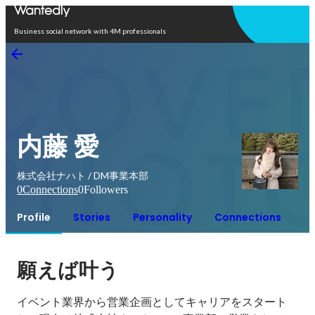
Open in app
Business social network with 4M professionals
内藤 愛
株式会社ナハト / DM事業本部
0
Connections
0
Followers
Profile
Stories
Personality
Connections
願えば叶う
イベント業界から営業企画としてキャリアをスタート