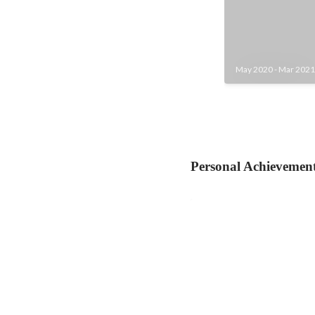
May 2020
-
Mar 2021
Personal Achievemen
北海道パッケージデ
ンテスト 2次審査選
Jan 2022