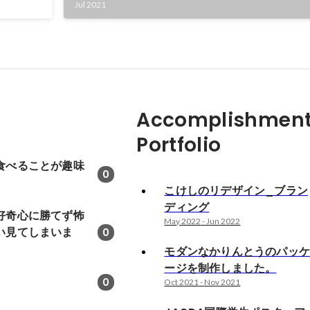
Jul 2021
Accomplishment
Portfolio
食べることが趣味
0
こけしのリデザイン_ブラン
ディング
好奇心に勝てず怖
May 2022
-
Jun 2022
い見てしまいま
0
モダンなかりんとうのパッ
ージを制作しました。
0
Oct 2021
-
Nov 2021