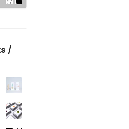
s /
ケ