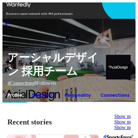
Open in app
Business social network with 4M professionals
アーシャルデザイ
ン 採用チーム
4
Connections
8
Followers
Profile
Stories 23
Personality
Connections
Show more
Recent stories
Show more
Show more