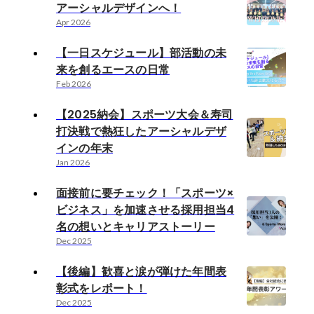
アーシャルデザインへ！
Apr 2026
【一日スケジュール】部活動の未
来を創るエースの日常
Feb 2026
【2025納会】スポーツ大会＆寿司
打決戦で熱狂したアーシャルデザ
インの年末
Jan 2026
面接前に要チェック！「スポーツ×
ビジネス」を加速させる採用担当4
名の想いとキャリアストーリー
Dec 2025
【後編】歓喜と涙が弾けた年間表
彰式をレポート！
Dec 2025