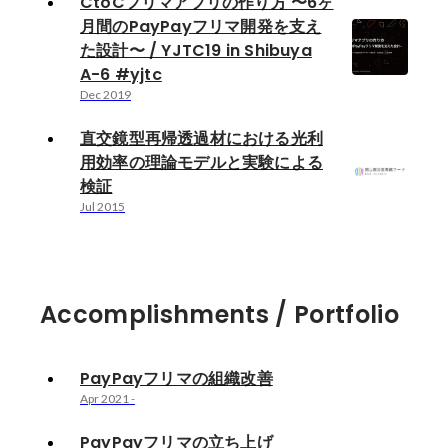
CtoCフリマアプリの作り方 〜6ヶ
月間のPayPayフリマ開発を支え
た設計〜 / YJTC19 in Shibuya
A-6 #yjtc
Dec 2019
直交鏡型再帰透過材における光利
用効率の理論モデルと実験による
検証
Jul 2015
Accomplishments / Portfolio
PayPayフリマの組織改善
Apr 2021
-
PayPayフリマの立ち上げ