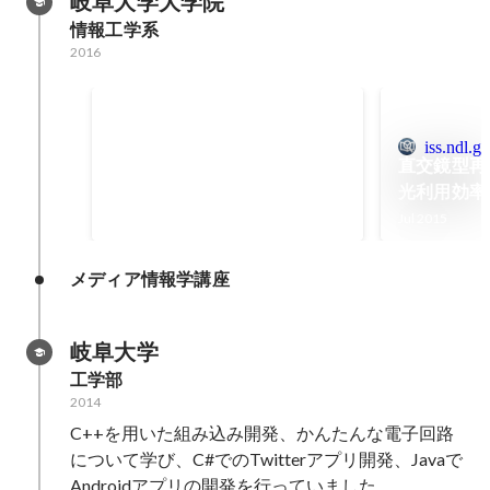
岐阜大学大学院
情報工学系
2016
VR領域に対する研究
iss.ndl.go
エアリアルプレートに代表される
直交鏡型再
ような再帰透過材を用いたHMDに
光利用効率
対する基礎研究を行っていまし
Apr 2014
-
Mar 2016
験による検
Jul 2015
た。
メディア情報学講座
岐阜大学
工学部
2014
C++を用いた組み込み開発、かんたんな電子回路
について学び、C#でのTwitterアプリ開発、Javaで
Androidアプリの開発を行っていました。