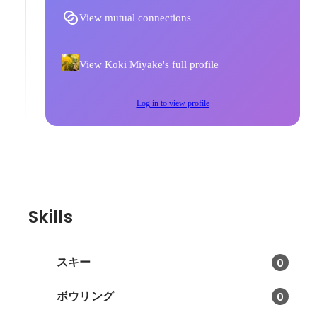
View mutual connections
View Koki Miyake's full profile
Log in to view profile
Skills
スキー
0
ボウリング
0