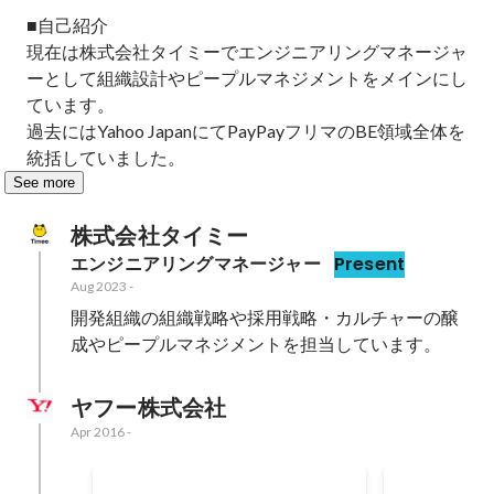
■自己紹介

現在は株式会社タイミーでエンジニアリングマネージャ
ーとして組織設計やピープルマネジメントをメインにし
ています。

過去にはYahoo JapanにてPayPayフリマのBE領域全体を
統括していました。
See more
株式会社タイミー
エンジニアリングマネージャー
Present
Aug 2023
-
開発組織の組織戦略や採用戦略・カルチャーの醸
成やピープルマネジメントを担当しています。
ヤフー株式会社
Apr 2016
-
PayPayフリマの組織改善
PayPay