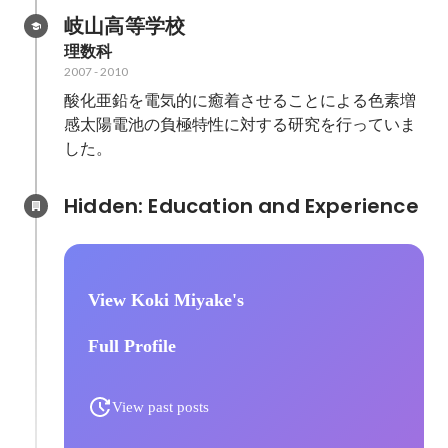
岐山高等学校
理数科
2007
-
2010
酸化亜鉛を電気的に癒着させることによる色素増
感太陽電池の負極特性に対する研究を行っていま
した。
Hidden: Education and Experience	
View Koki Miyake's
Full Profile
View past posts