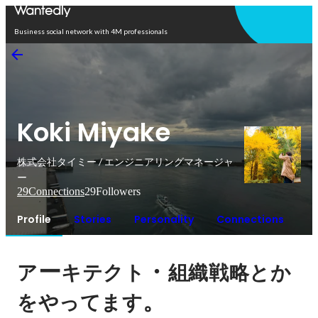
Open in app
Business social network with 4M professionals
Koki Miyake
株式会社タイミー / エンジニアリングマネージャ
ー
29
Connections
29
Followers
Profile
Stories
Personality
Connections
ー
・
ア
キテクト
組織戦略とか
。
をやってます