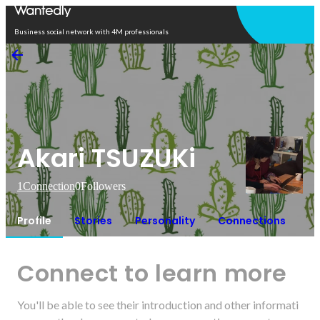
Open in app
Business social network with 4M professionals
Akari TSUZUKi
1
Connection
0
Followers
Profile
Stories
Personality
Connections
Connect to learn more
You'll be able to see their introduction and other informati