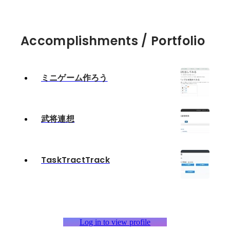
Accomplishments / Portfolio
ミニゲーム作ろう
武将連想
TaskTractTrack
Log in to view profile