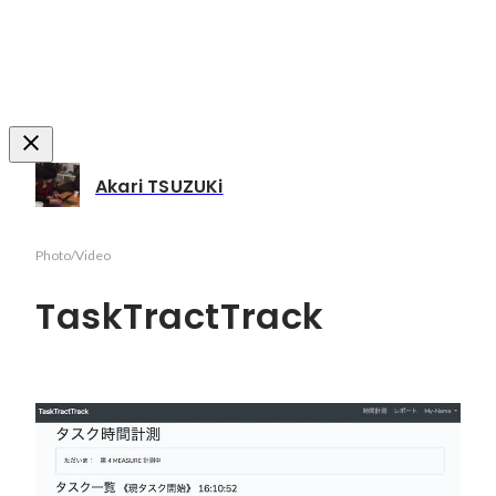
Akari TSUZUKi
Photo/Video
TaskTractTrack