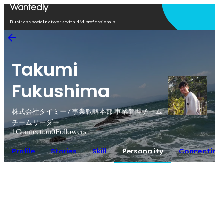
Open in app
Business social network with 4M professionals
Takumi
Fukushima
株式会社タイミー / 事業戦略本部 事業管理チーム
チームリーダー
1
Connection
0
Followers
Profile
Stories
Skill
Personality
Connectio