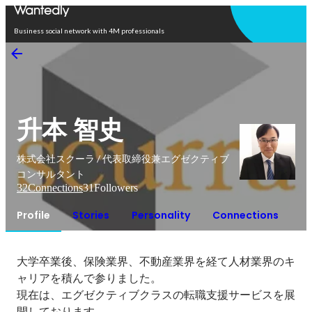
Open in app
Business social network with 4M professionals
升本 智史
株式会社スクーラ / 代表取締役兼エグゼクティブ
コンサルタント
32
Connections
31
Followers
Profile
Stories
Personality
Connections
大学卒業後、保険業界、不動産業界を経て人材業界のキ
ャリアを積んで参りました。

現在は、エグゼクティブクラスの転職支援サービスを展