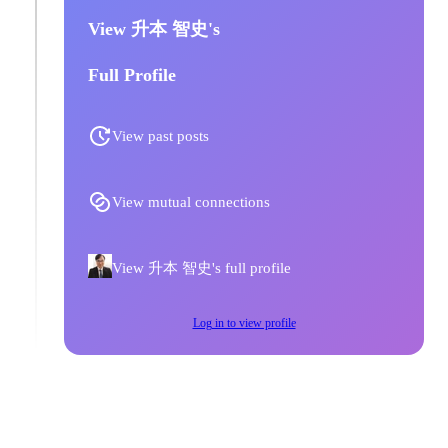
View 升本 智史's
Full Profile
View past posts
View mutual connections
View 升本 智史's full profile
Log in to view profile