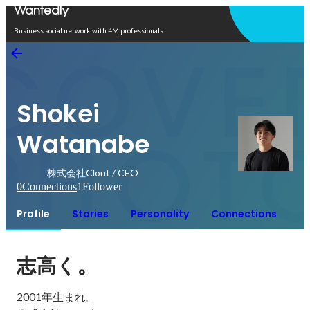
Open in app
Business social network with 4M professionals
Shokei
Watanabe
株式会社Clout / CEO
0
Connections
1
Follower
Profile
Stories
Personality
Connections
。
志高く
2001年生まれ。
