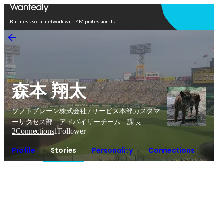
Open in app
Business social network with 4M professionals
森本 翔太
ソフトブレーン株式会社 / サービス本部カスタマ
ーサクセス部 アドバイザーチーム 課長
2
Connections
1
Follower
Profile
Stories
Personality
Connections