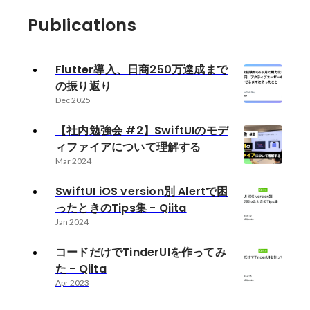
Publications
Flutter導入、日商250万達成まで
の振り返り
Dec 2025
【社内勉強会 #2】SwiftUIのモデ
ィファイアについて理解する
Mar 2024
SwiftUI iOS version別 Alertで困
ったときのTips集 - Qiita
Jan 2024
コードだけでTinderUIを作ってみ
た - Qiita
Apr 2023