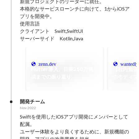
新規プロジェクトのリーダーに就任。

本格的なサービスローンチに向けて、1からiOSア
プリを開発中。

使用言語

クライアント　Swift,SwiftUI

サーバーサイド　Kotlin,Java
zenn.dev
wantedly
Flutter導入、日商250万達
【社内勉強会 
成までの振り返り
のモディフ
解する
Dec 2025
Mar 2024
開発チーム
Nov 2022
Swiftを使用したiOSアプリ開発にメンバーとして
配属。

ユーザー体験をより良くするために、新規機能の
開発、アプリの改善業務を担当
