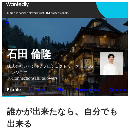
Open in app
Business social network with 4M professionals
石田 倫隆
株式会社ジャンボ / プロジェクトリーダー / iOS
エンジニア
16
Connections
18
Followers
Profile
Stories 1
Skill
Personality
Connecti
、
誰かが出来たなら
自分でも
出来る