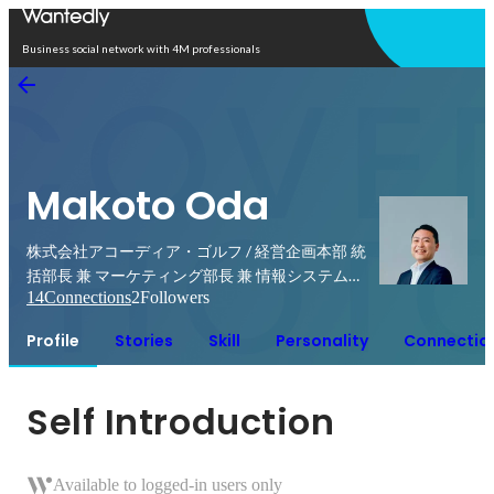
Open in app
Business social network with 4M professionals
Makoto Oda
株式会社アコーディア・ゴルフ / 経営企画本部 統
括部長 兼 マーケティング部長 兼 情報システム部
14
Connections
2
Followers
管掌
Profile
Stories
Skill
Personality
Connectio
Self Introduction
Available to logged-in users only