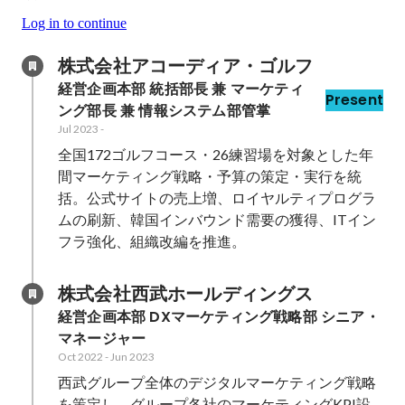
Log in to continue
株式会社アコーディア・ゴルフ
経営企画本部 統括部長 兼 マーケティ
Present
ング部長 兼 情報システム部管掌
Jul 2023
-
全国172ゴルフコース・26練習場を対象とした年
間マーケティング戦略・予算の策定・実行を統
括。公式サイトの売上増、ロイヤルティプログラ
ムの刷新、韓国インバウンド需要の獲得、ITイン
フラ強化、組織改編を推進。
株式会社西武ホールディングス
経営企画本部 DXマーケティング戦略部 シニア・
マネージャー
Oct 2022
-
Jun 2023
西武グループ全体のデジタルマーケティング戦略
を策定し、グループ各社のマーケティングKPI設