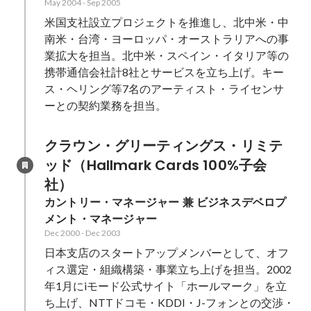
May 2004
-
Sep 2005
米国支社設立プロジェクトを推進し、北中米・中
南米・台湾・ヨーロッパ・オーストラリアへの事
業拡大を担当。北中米・スペイン・イタリア等の
携帯通信会社計8社とサービスを立ち上げ。キー
ス・ヘリング等7名のアーティスト・ライセンサ
ーとの契約業務を担当。
クラウン・グリーティングス・リミテ
ッド（Hallmark Cards 100%子会
社）
カントリー・マネージャー 兼 ビジネスデベロプ
メント・マネージャー
Dec 2000
-
Dec 2003
日本支店のスタートアップメンバーとして、オフ
ィス選定・組織構築・事業立ち上げを担当。2002
年1月にiモード公式サイト「ホールマーク」を立
ち上げ、NTTドコモ・KDDI・J-フォンとの交渉・