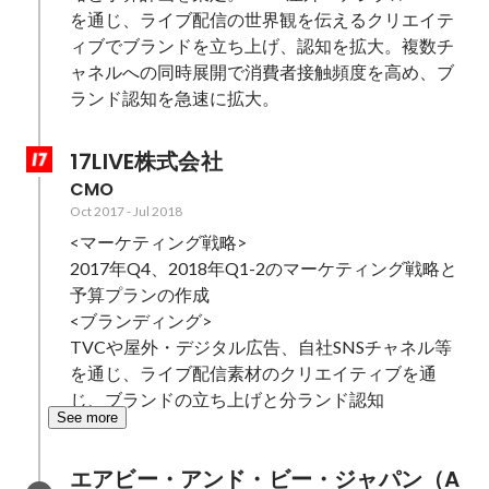
を通じ、ライブ配信の世界観を伝えるクリエイテ
ィブでブランドを立ち上げ、認知を拡大。複数チ
ャネルへの同時展開で消費者接触頻度を高め、ブ
ランド認知を急速に拡大。
17LIVE株式会社
CMO
Oct 2017
-
Jul 2018
<マーケティング戦略>

2017年Q4、2018年Q1-2のマーケティング戦略と
予算プランの作成

<ブランディング>

TVCや屋外・デジタル広告、自社SNSチャネル等
を通じ、ライブ配信素材のクリエイティブを通
じ、ブランドの立ち上げと分ランド認知
See more
エアビー・アンド・ビー・ジャパン（A