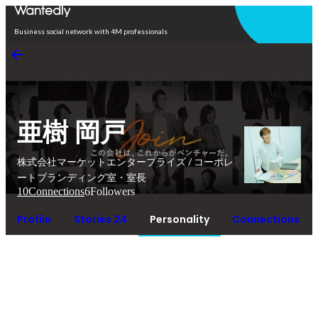
Open in app
Business social network with 4M professionals
亜樹 岡戸
株式会社マーケットエンタープライズ / コーポレ
ートブランディング室・室長
10
Connections
6
Followers
Profile
Stories 24
Personality
Connections