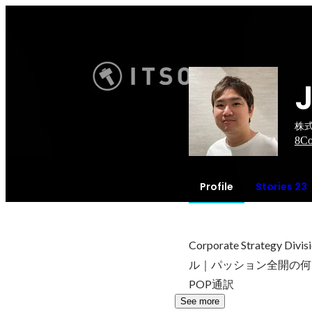
株式
8
Co
Profile
Stories 23
Corporate Strate
ル｜パッション全開の何
POP通訳
See more