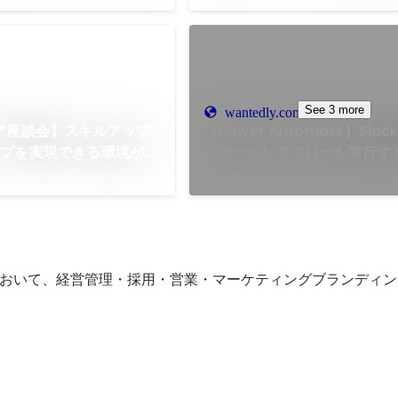
後プロジェクトへ参画
See 3 more
wantedly.com
ア座談会】スキルアップ
【Power Automate】Sla
ップを実現できる環境が魅
リガーにしてフローを実行す
に触れながら、自分らし
Jun 2025
会社
おいて、経営管理・採用・営業・マーケティングブランディング