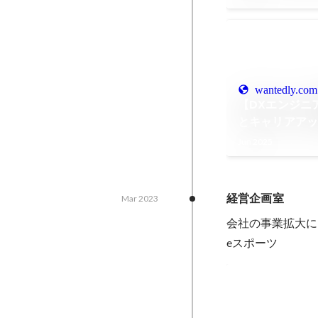
wantedly.com
【DXエンジニ
とキャリアア
力。 最新技術
Jun 2025
く成長できる
経営企画室
Mar 2023
会社の事業拡大に
eスポーツ