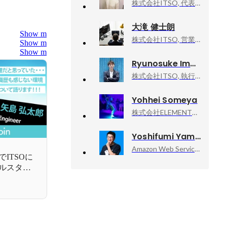
株式会社ITSO, 代表取締役
大滝 健士朗
Show more
株式会社ITSO, 営業企画
Show more
Show more
Ryunosuke Imaeda
株式会社ITSO, 執行役員
Yohhei Someya
株式会社ELEMENTS, 執行役員 VPoE
Yoshifumi Yamaguchi
Amazon Web Services, Inc., Senior Developer Advocate
ITSOに
ルスタッ
プロジェ