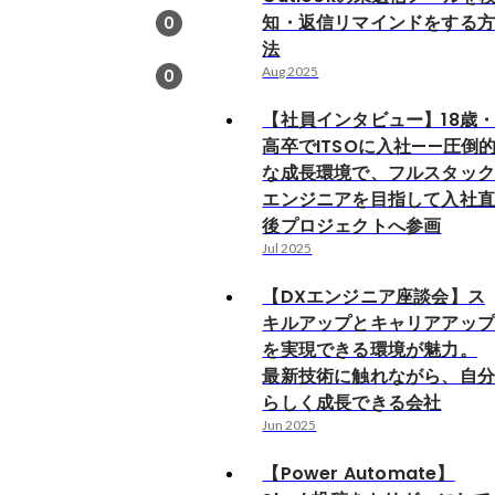
知・返信リマインドをする
0
法
Aug 2025
0
【社員インタビュー】18歳
高卒でITSOに入社——圧倒
な成長環境で、フルスタッ
エンジニアを目指して入社
後プロジェクトへ参画
Jul 2025
【DXエンジニア座談会】ス
キルアップとキャリアアッ
を実現できる環境が魅力。
最新技術に触れながら、自
らしく成長できる会社
Jun 2025
【Power Automate】