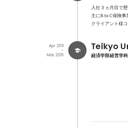
入社３ヵ月目で歴
主にB to C保
クライアント様コ
Teikyo U
Apr 2011
-
Mar 2015
経済学部経営学
KPOP通訳の仕
10cm、infin
Apr 2012
-
Oct 2014