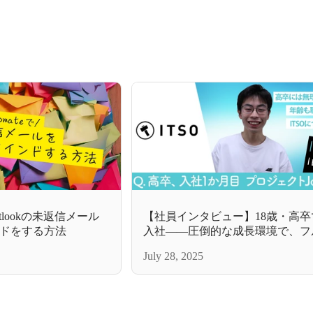
】Outlookの未返信メール
【社員インタビュー】18歳・高卒で
ドをする方法
入社——圧倒的な成長環境で、フ
クエンジニアを目指して入社直後
July 28, 2025
クトへ参画