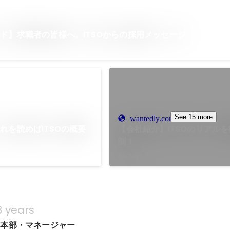
ド】求職者の皆様へ。ITSOからの採用メッセージ
See 15 more
wantedly.com
れを読めばITSOの概要
【会社紹介】ITSOのリアル
剖！
Apr 2025
8 years
業本部・マネージャー