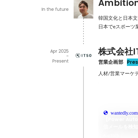
Ambitio
In the future
韓国文化と日本文
株式会社I
Apr 2025
-
Present
営業企画部
Pre
人材/営業マーケ
wantedly.com
【Power Aut
信メールを検
方法
Aug 2025