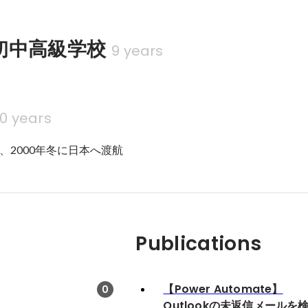
初中高級学校
9 years
10 years
、2000年冬に日本へ渡航
Publications
【Power Automate】
0
Outlookの未返信メールを