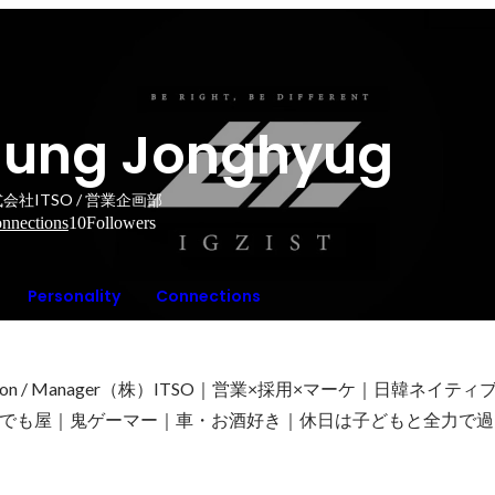
Jung Jonghyug
会社ITSO / 営業企画部
nnections
10
Followers
Personality
Connections
gy Division / Manager（株）ITSO｜営業×採用×マーケ｜日韓ネイ
でも屋｜鬼ゲーマー｜車・お酒好き｜休日は子どもと全力で過