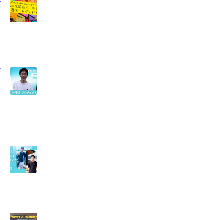
方
・
的
ク
直
プ
分