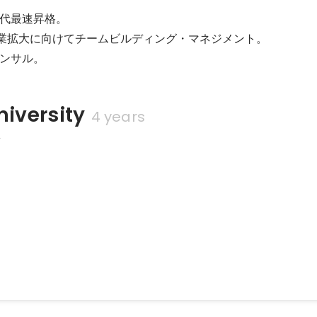
代最速昇格。

険事業拡大に向けてチームビルディング・マネジメント。

ンサル。
niversity
4 years
科
事
ity、チョヨンピル、GOT7等KPOP日本コンサートツアー等の通訳