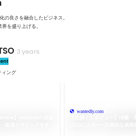
n
化の良さを融合したビジネス。

TSO
3 years
sent
ティング
wantedly.com
omate】Outlookの未返
【社員インタビュー】18歳・
知・返信リマインドをする
ITSOに入社——圧倒的な成
ルスタックエンジニアを目指
Jul 2025