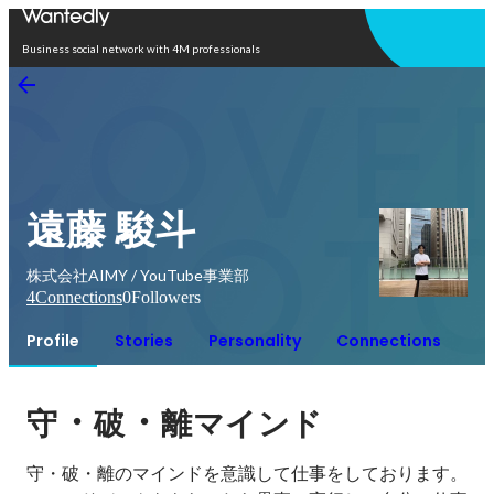
Open in app
Business social network with 4M professionals
遠藤 駿斗
株式会社AIMY / YouTube事業部
4
Connections
0
Followers
Profile
Stories
Personality
Connections
・
・
守
破
離マインド
守・破・離のマインドを意識して仕事をしております。
