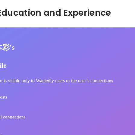
Hidden: Education and Experience	
木彩's
ile
n is visible only to Wantedly users or the user’s connections
osts
l connections