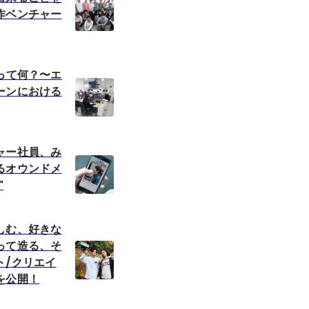
作ベンチャー
って何？〜エ
ーンにおける
ャー社員、み
るオウンドメ
"
しむ、好きな
って造る、そ
ト/クリエイ
を公開！