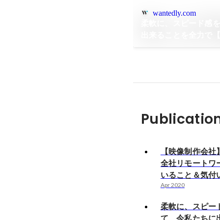
wantedly.com
柔軟に、スピード感
出来ることを全力で
の10期目】
Publicatio
【映像制作会社
全社リモートワ
いること＆気付
Apr 2020
柔軟に、スピー
て、今私たちに