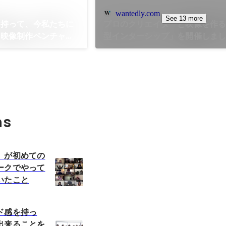
wantedly.com
See 13 more
を持って、今私たちに
プロのクリエイターと映像を作
【映像制作ベンチャー
型インターシップ」を開催しま
ns
】が初めての
ークでやって
いたこと
ド感を持っ
出来ることを