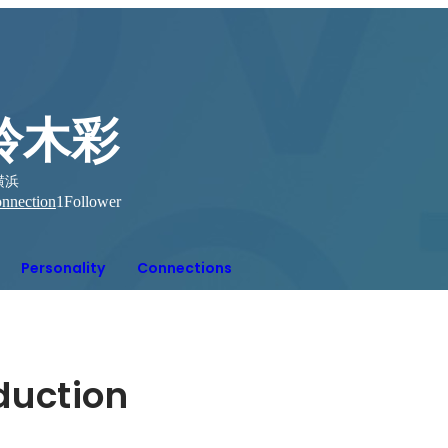
鈴木彩
横浜
nnection
1
Follower
Personality
Connections
oduction