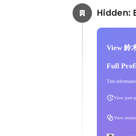
View 鈴
Full Prof
This informatio
View past p
View mutua