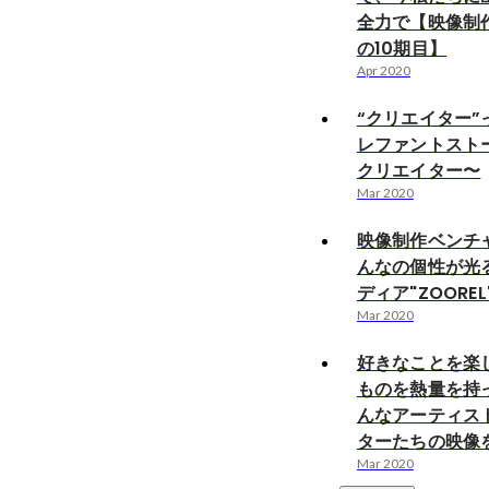
全力で【映像制
の10期目】
Apr 2020
“クリエイター”
レファントスト
クリエイター〜
Mar 2020
映像制作ベンチ
んなの個性が光
ディア"ZOOREL
Mar 2020
好きなことを楽
ものを熱量を持
んなアーティス
ターたちの映像
Mar 2020