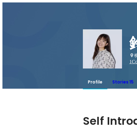
1
Co
Profile
Stories 15
Self Intr