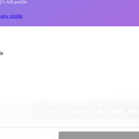
 full profile
view profile
ts
ストーン 2020 New Year Movieを公開！（映像・記