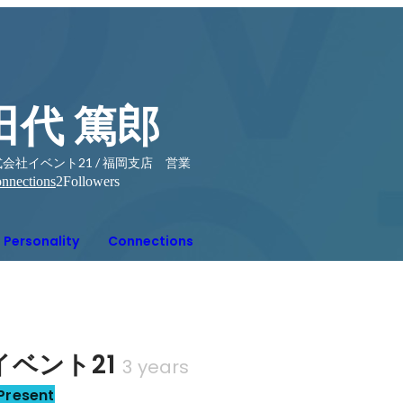
田代 篤郎
会社イベント21 / 福岡支店 営業
nnections
2
Followers
Personality
Connections
ベント21
3 years
Present