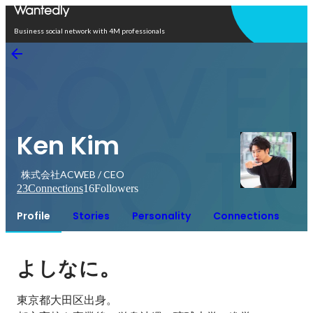
Open in app
Business social network with 4M professionals
Ken Kim
株式会社ACWEB / CEO
23
Connections
16
Followers
Profile
Stories
Personality
Connections
。
よしなに
東京都大田区出身。
