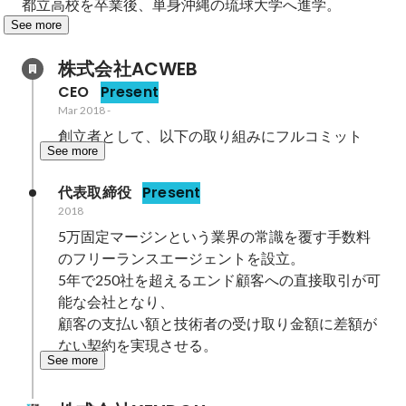
都立高校を卒業後、単身沖縄の琉球大学へ進学。
See more
株式会社ACWEB
CEO
Present
Mar 2018
-
創立者として、以下の取り組みにフルコミット
See more
代表取締役
Present
2018
5万固定マージンという業界の常識を覆す手数料
のフリーランスエージェントを設立。

5年で250社を超えるエンド顧客への直接取引が可
能な会社となり、

顧客の支払い額と技術者の受け取り金額に差額が
ない契約を実現させる。
See more